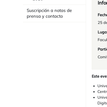
Info
Suscripción a notas de
Fech
prensa y contacto
25 d
Luga
Facu
Parti
Comi
Este eve
Univ
Centr
Unive
Digit