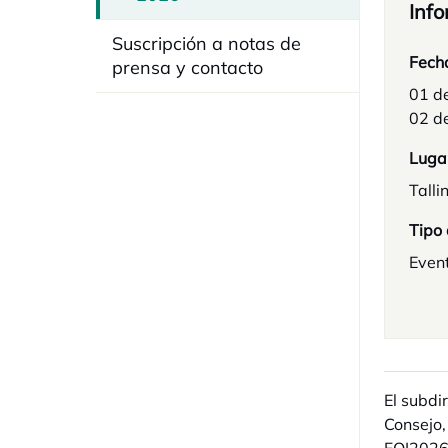
Info
Suscripción a notas de
Fech
prensa y contacto
01 d
02 d
Luga
Talli
Tipo
Even
El subdi
Consejo,