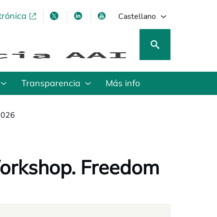
trónica
se abre en una pestaña nueva
se abre en una pestaña nueva
se abre en una pestaña nueva
se abre en una pestaña nu
Castellano
Transparencia
Más info
 2026
orkshop. Freedom