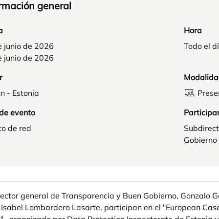
rmación general
a
Hora
e junio de 2026
Todo el d
e junio de 2026
r
Modalida
nn - Estonia
Prese
 de evento
Participa
to de red
Subdirect
Gobierno 
rector general de Transparencia y Buen Gobierno, Gonzalo Gó
 Isabel Lombardero Lasarte, participan en el "European Cas