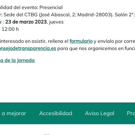
idad del evento: Presencial
: Sede del CTBG (José Abascal, 2; Madrid-28003). Salón 2ª
 :
23 de marzo 2023
, jueves
: 12:00 h
interesado en asistir, rellena el
formulario
se abre en una pe
y envíalo por corre
sejodetransparencia.es
para que nos organicemos en funci
a de la Jornada
se abre en una pestaña nueva
 a mejorar
Accesibilidad
Aviso Legal
Pro