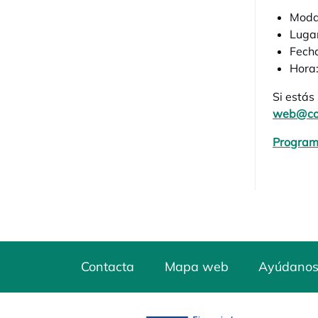
Modal
Lugar
Fecha
Hora
Si estás 
web@con
Program
Contacta
Mapa web
Ayúdanos