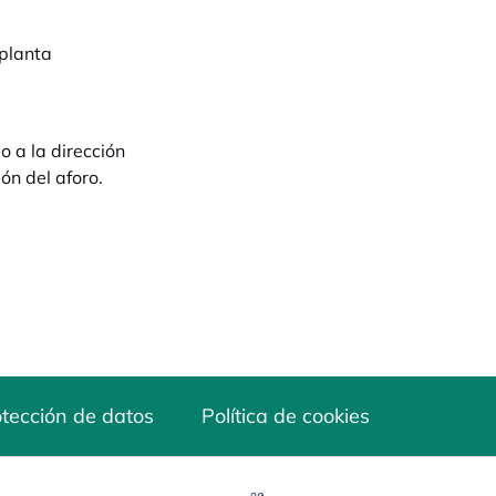
 planta
staña nueva
o a la dirección
ón del aforo.
tección de datos
Política de cookies