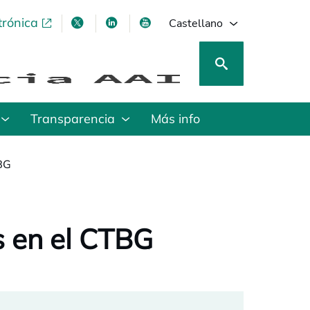
trónica
se abre en una pestaña nueva
se abre en una pestaña nueva
se abre en una pestaña nueva
se abre en una pestaña nu
Castellano
Transparencia
Más info
BG
s en el CTBG