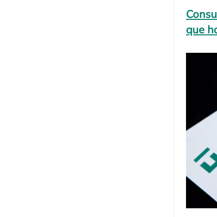
Consul
que ha