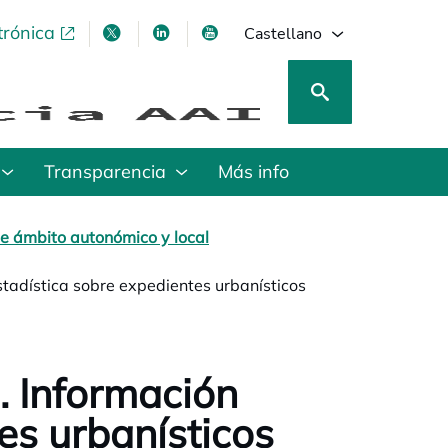
trónica
se abre en una pestaña nueva
se abre en una pestaña nueva
se abre en una pestaña nueva
se abre en una pestaña nu
Castellano
Transparencia
Más info
e ámbito autonómico y local
tadística sobre expedientes urbanísticos
. Información
es urbanísticos