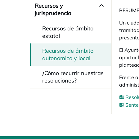
Recursos y
RESUM
jurisprudencia
Un ciuda
Recursos de ámbito
tramitad
estatal
presenta
El Ayunt
Recursos de ámbito
aportar 
autonómico y local
plantead
¿Cómo recurrir nuestras
Frente a
resoluciones?
administ
Resol
Sente