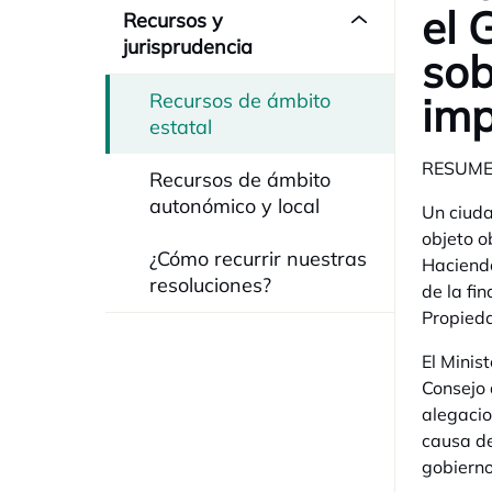
el 
Recursos y
jurisprudencia
sob
Recursos de ámbito
imp
estatal
RESUM
Recursos de ámbito
autonómico y local
Un ciuda
objeto o
¿Cómo recurrir nuestras
Hacienda
resoluciones?
de la fi
Propied
El Minis
Consejo 
alegacio
causa de
gobierno