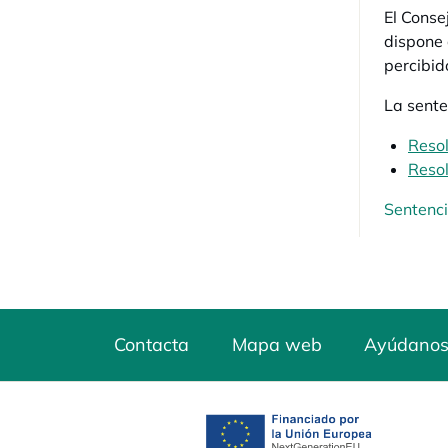
El Conse
dispone 
percibid
La sente
Resol
Resol
Sentenci
Contacta
Mapa web
Ayúdanos
se abre en una pest