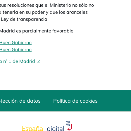
s resoluciones que el Ministerio no sólo no
 tenerla en su poder y que los aranceles
a Ley de transparencia.
 Madrid es parcialmente favorable.
 Buen Gobierno
se abre en una pestaña nueva
 Buen Gobierno
se abre en una pestaña nueva
o nº 1 de Madrid
tección de datos
Política de cookies
a
se abre en una pestaña nueva