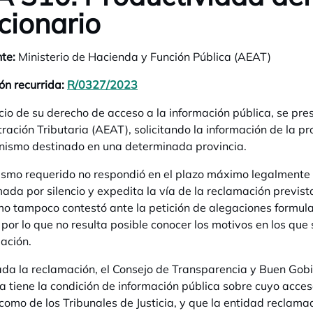
cionario
te:
Ministerio de Hacienda y Función Pública (AEAT)
ón recurrida:
R/0327/2023
se abre en una pestaña nueva
icio de su derecho de acceso a la información pública, se pre
ración Tributaria (AEAT), solicitando la información de la pr
nismo destinado en una determinada provincia.
ismo requerido no respondió en el plazo máximo legalmente e
ada por silencio y expedita la vía de la reclamación previst
o tampoco contestó ante la petición de alegaciones formula
 por lo que no resulta posible conocer los motivos en los que
mación.
da la reclamación, el Consejo de Transparencia y Buen Gob
da tiene la condición de información pública sobre cuyo acce
como de los Tribunales de Justicia, y que la entidad reclamad