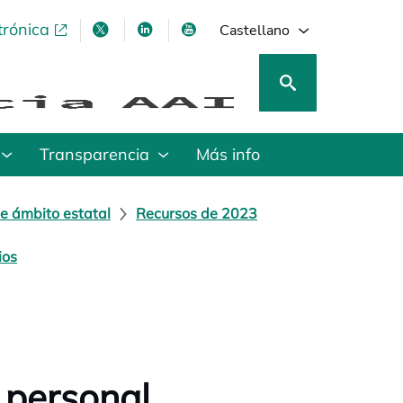
trónica
se abre en una pestaña nueva
se abre en una pestaña nueva
se abre en una pestaña nueva
se abre en una pestaña nu
Castellano
Transparencia
Más info
e ámbito estatal
Recursos de 2023
ios
 personal