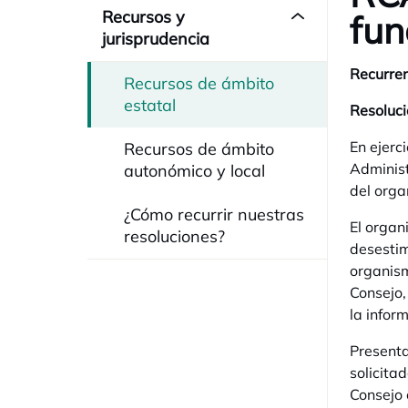
Recursos y
fun
jurisprudencia
Recurren
Recursos de ámbito
estatal
Resoluci
En ejerc
Recursos de ámbito
Administ
autonómico y local
del orga
¿Cómo recurrir nuestras
El organ
resoluciones?
desestim
organism
Consejo,
la infor
Presenta
solicita
Consejo 