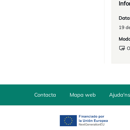
Info
Data
19 d
Moda
O
Contacta
Mapa web
Ajuda'ns
opens in a new tab