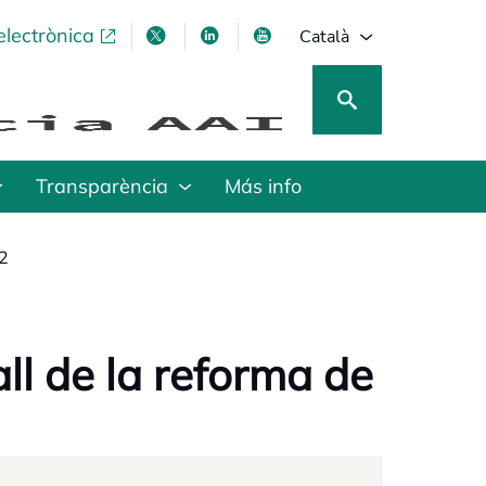
electrònica
opens in a new tab
opens in a new tab
opens in a new tab
opens in a new tab
Català
Transparència
Más info
2
ll de la reforma de