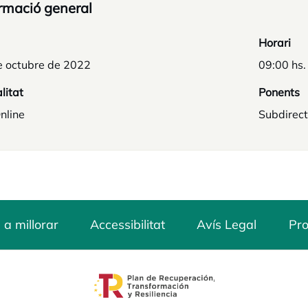
rmació general
Horari
e octubre de 2022
09:00 hs.
litat
Ponents
nline
Subdirect
 a millorar
Accessibilitat
Avís Legal
Pro
opens in a new tab