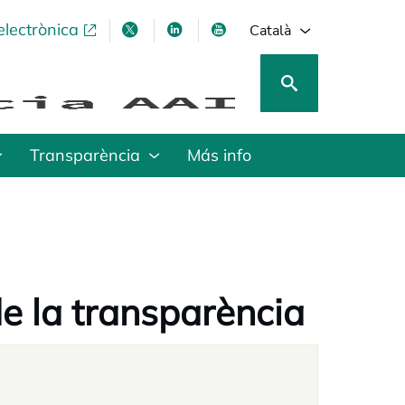
electrònica
opens in a new tab
opens in a new tab
opens in a new tab
opens in a new tab
Català
Transparència
Más info
e la transparència