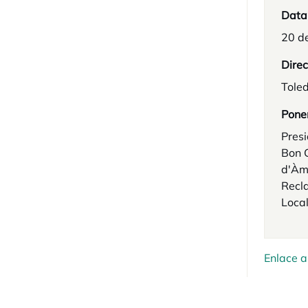
Data
20 d
Direc
Tole
Pone
Presi
Bon 
d'Àmb
Recl
Loca
Enlace a