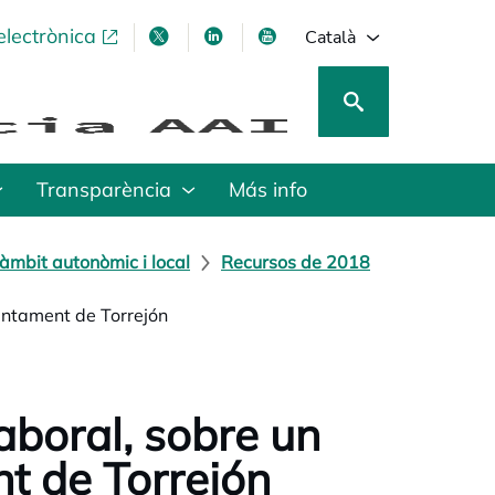
electrònica
opens in a new tab
opens in a new tab
opens in a new tab
opens in a new tab
Català
Transparència
Más info
àmbit autonòmic i local
Recursos de 2018
juntament de Torrejón
aboral, sobre un
nt de Torrejón