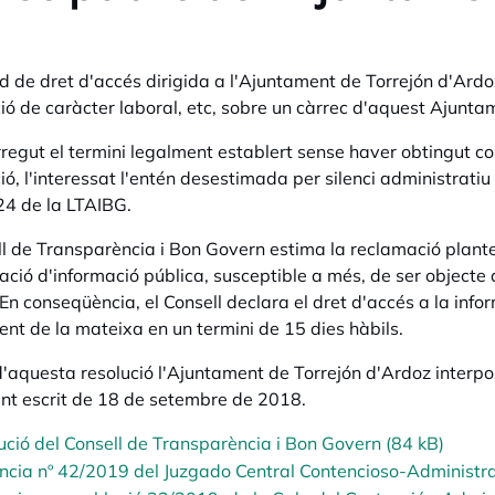
tud de dret d'accés dirigida a l'Ajuntament de Torrejón d'Ard
ió de caràcter laboral, etc, sobre un càrrec d'aquest Ajunta
regut el termini legalment establert sense haver obtingut con
ió, l'interessat l'entén desestimada per silenci administrati
 24 de la LTAIBG.
ll de Transparència i Bon Govern estima la reclamació plantej
ació d'informació pública, susceptible a més, de ser objecte d
En conseqüència, el Consell declara el dret d'accés a la infor
ent de la mateixa en un termini de 15 dies hàbils.
d'aquesta resolució l'Ajuntament de Torrejón d'Ardoz interpo
nt escrit de 18 de setembre de 2018.
ució del Consell de Transparència i Bon Govern (84 kB)
ncia nº 42/2019 del Juzgado Central Contencioso-Administra