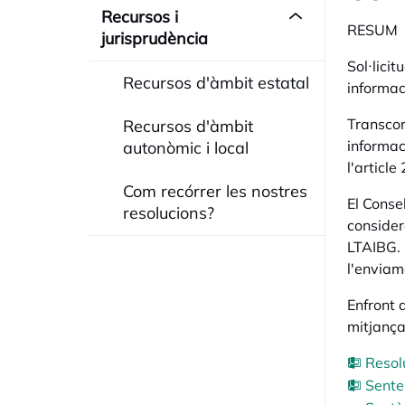
Recursos i
RESUM
jurisprudència
Sol·lici
Recursos d'àmbit estatal
informac
Transcor
Recursos d'àmbit
informac
autonòmic i local
l'article
Com recórrer les nostres
El Conse
resolucions?
consider
LTAIBG. 
l'enviam
Enfront 
mitjança
Resol
Sente