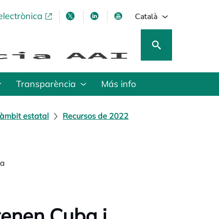
electrònica
opens in a new tab
opens in a new tab
opens in a new tab
opens in a new tab
Català
Transparència
Más info
àmbit estatal
Recursos de 2022
ya
tenen Cuba i