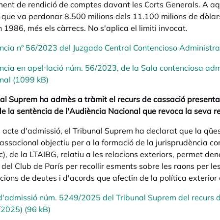
ent de rendició de comptes davant les Corts Generals. A aque
que va perdonar 8.500 milions dels 11.100 milions de dòlar
 1986, més els càrrecs. No s'aplica el limiti invocat.
ncia nº 56/2023 del Juzgado Central Contencioso Administrat
ncia en apel·lació núm. 56/2023, de la Sala contenciosa adm
nal (1099 kB)
nal Suprem ha admès a tràmit el recurs de cassació presenta
de la sentència de l'Audiència Nacional que revoca la seva re
u acte d'admissió, el Tribunal Suprem ha declarat que la qüe
assacional objectiu per a la formació de la jurisprudència cons
c), de la LTAIBG, relatiu a les relacions exteriors, permet den
 del Club de París per recollir esments sobre les raons per le
ions de deutes i d'acords que afectin de la política exterior 
d'admissió núm. 5249/2025 del Tribunal Suprem del recurs de
2025) (96 kB)