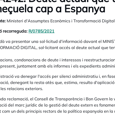
eçuela cap a Espanya
te:
Ministeri d'Assumptes Econòmics i Transformació Digital
ó recorreguda:
R/0785/2021
opens in a new tab
dà va presentar una sol·licitud d'informació davant el M
MACIÓ DIGITAL, sol·licitant accés al deute actual que ten
acions, condonacions de deute i interessos i reestructuracio
resent, juntament amb els informes i els expedients admini
stració va denegar l'accés per silenci administratiu i, en fas
ació, denegant la resta atès que, estima, resulta d'aplicació el
 les relacions exteriors.
da reclamació, el Consell de Transparència i Bon Govern la 
ació del marc jurídic de la gestió del deute extern es fonamen
 com un dels principis rectors de la política espanyola en la