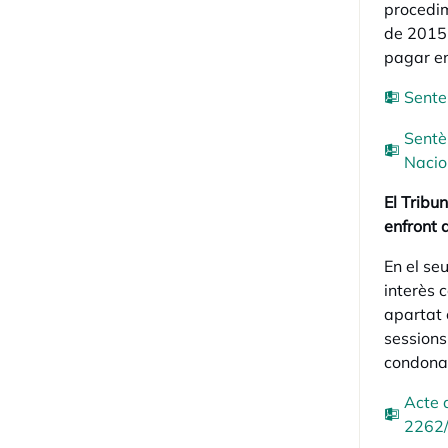
procedim
de 2015 
pagar en
Sente
Sentè
Nacio
El Tribu
enfront 
En el se
interès c
apartat 
sessions
condonac
Acte 
2262/