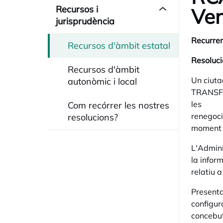
Recursos i
Ven
jurisprudència
Recurren
Recursos d'àmbit estatal
Resoluci
Recursos d'àmbit
Un ciuta
autonòmic i local
TRANSFOR
les
Com recórrer les nostres
renegoci
resolucions?
moment p
L'Admini
la inform
relatiu a
Presenta
configur
concebut