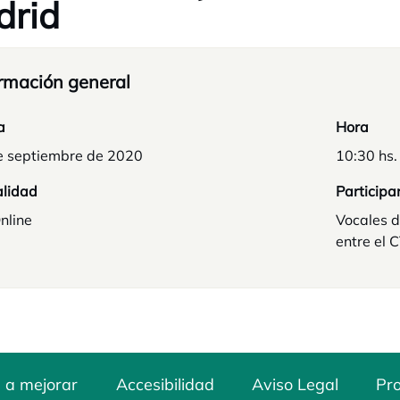
drid
rmación general
a
Hora
e septiembre de 2020
10:30 hs.
lidad
Participa
nline
Vocales d
entre el
 a mejorar
Accesibilidad
Aviso Legal
Pro