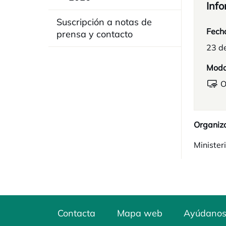
Info
Suscripción a notas de
Fech
prensa y contacto
23 d
Moda
O
Organiz
Minister
Contacta
Mapa web
Ayúdanos