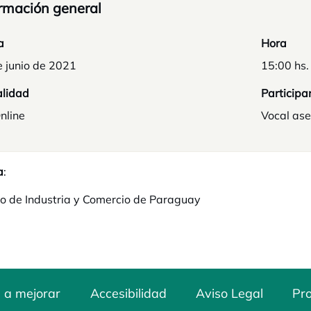
rmación general
a
Hora
e junio de 2021
15:00 hs.
lidad
Participa
nline
Vocal ase
a
:
io de Industria y Comercio de Paraguay
 a mejorar
Accesibilidad
Aviso Legal
Pro