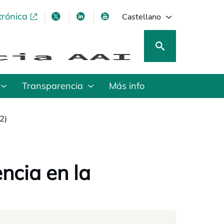
trónica
se abre en una pestaña nueva
se abre en una pestaña nueva
se abre en una pestaña nueva
se abre en una pestaña nu
Castellano
Transparencia
Más info
2)
ncia en la