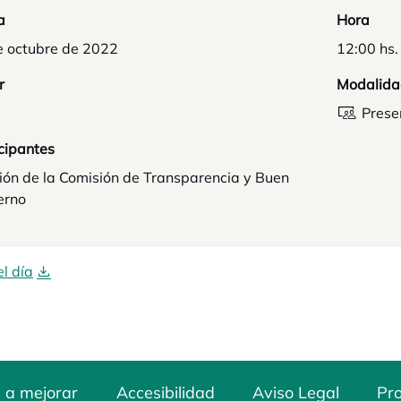
a
Hora
e octubre de 2022
12:00 hs.
r
Modalida
Prese
cipantes
ión de la Comisión de Transparencia y Buen
erno
l día
 a mejorar
Accesibilidad
Aviso Legal
Pro