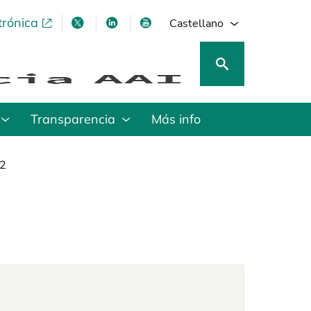
trónica
se abre en una pestaña nueva
se abre en una pestaña nueva
se abre en una pestaña nueva
se abre en una pestaña nu
Castellano
Transparencia
Más info
22