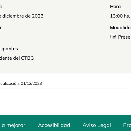
a
Hora
e diciembre de 2023
13:00 hs.
r
Modalida
Prese
cipantes
idente del CTBG
tualización: 01/12/2023
 a mejorar
Accesibilidad
Aviso Legal
Pro