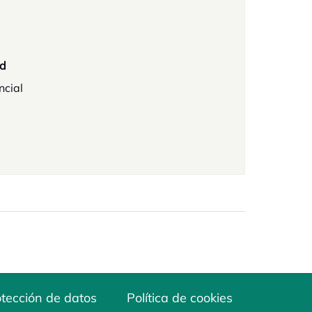
d
ncial
tección de datos
Política de cookies