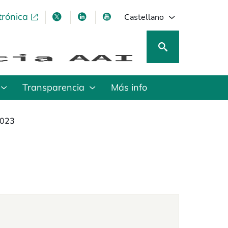
trónica
se abre en una pestaña nueva
se abre en una pestaña nueva
se abre en una pestaña nueva
se abre en una pestaña nu
Castellano
Transparencia
Más info
2023