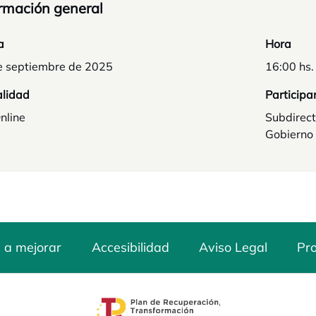
rmación general
a
Hora
e septiembre de 2025
16:00 hs.
lidad
Participa
nline
Subdirect
Gobierno
 a mejorar
Accesibilidad
Aviso Legal
Pro
aña nueva
se abre en una pestaña nuev