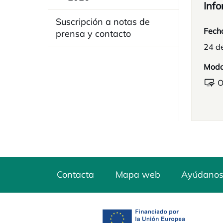
Info
Suscripción a notas de
Fech
prensa y contacto
24 d
Moda
O
Contacta
Mapa web
Ayúdanos
se abre en una pest