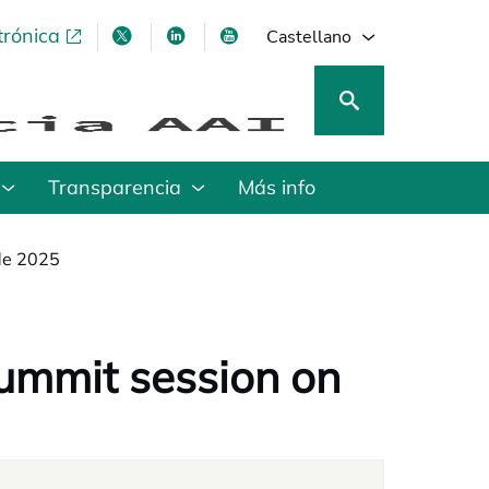
trónica
se abre en una pestaña nueva
se abre en una pestaña nueva
se abre en una pestaña nueva
se abre en una pestaña nu
Castellano
Transparencia
Más info
de 2025
ummit session on