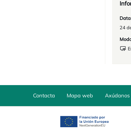
Info
Data
24 d
Mod
E
Contacta
Mapa web
Axúdanos 
opens in a new tab