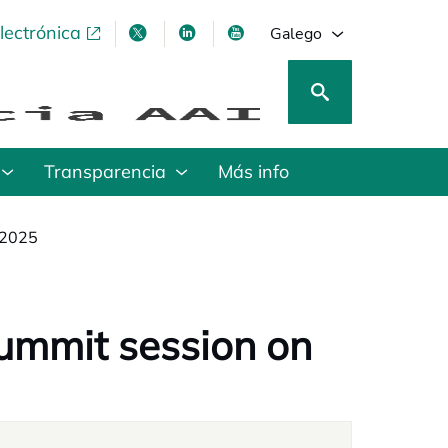
lectrónica
opens in a new tab
opens in a new tab
opens in a new tab
opens in a new tab
Galego
Transparencia
Más info
 2025
ummit session on