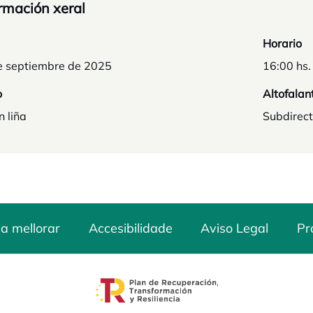
rmación xeral
Horario
e septiembre de 2025
16:00 hs.
o
Altofalan
n liña
Subdirect
a mellorar
Accesibilidade
Aviso Legal
Pr
opens in a new tab