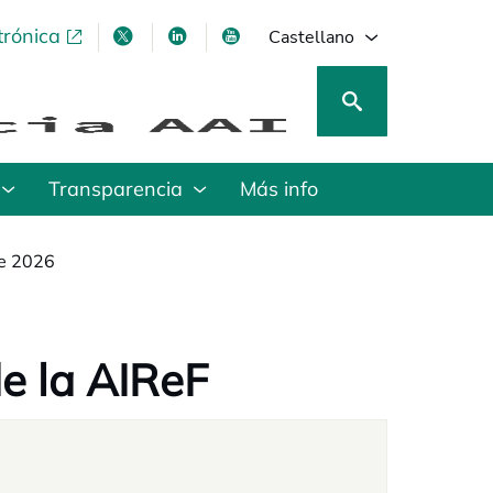
trónica
se abre en una pestaña nueva
se abre en una pestaña nueva
se abre en una pestaña nueva
se abre en una pestaña nu
Castellano
Transparencia
Más info
de 2026
e la AIReF