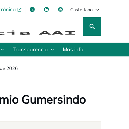
trónica
se abre en una pestaña nueva
se abre en una pestaña nueva
se abre en una pestaña nueva
se abre en una pestaña nu
Castellano
Transparencia
Más info
 de 2026
remio Gumersindo