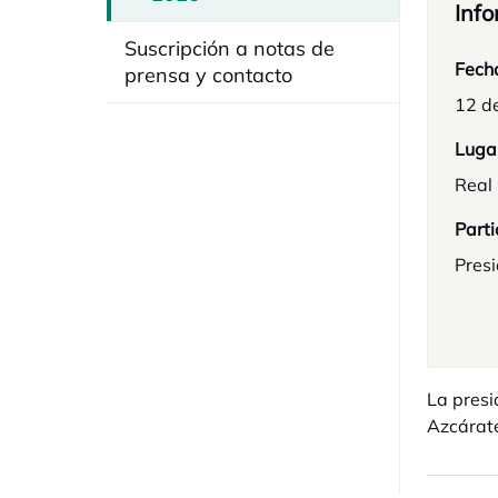
Info
Suscripción a notas de
Fech
prensa y contacto
12 d
Luga
Real
Parti
Pres
La presi
Azcárat