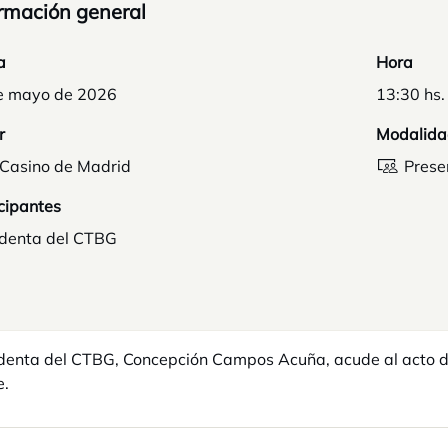
rmación general
a
Hora
e mayo de 2026
13:30 hs.
r
Modalida
 Casino de Madrid
Prese
cipantes
identa del CTBG
denta del CTBG, Concepción Campos Acuña, acude al acto d
e.