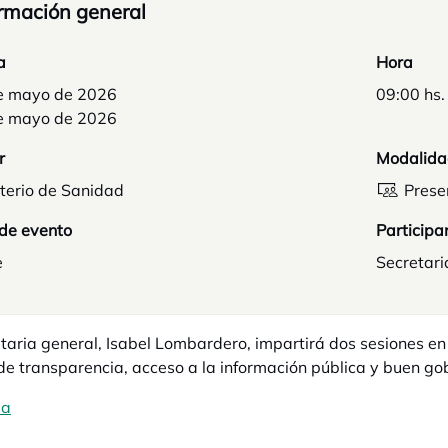
rmación general
a
Hora
e mayo de 2026
09:00 hs.
e mayo de 2026
r
Modalida
terio de Sanidad
Prese
 de evento
Participa
e
Secretari
taria general, Isabel Lombardero, impartirá dos sesiones en
de transparencia, acceso a la información pública y buen gob
ma
se abre en una pestaña nueva