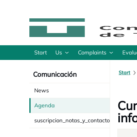
Start
Us
Complaints
Evalu
Start
Comunicación
News
Cur
Agenda
inf
suscripcion_notas_y_contacto