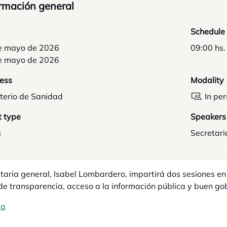
rmación general
Schedule
e mayo de 2026
09:00 hs.
e mayo de 2026
ess
Modality
terio de Sanidad
In pe
t type
Speakers
s
Secretari
taria general, Isabel Lombardero, impartirá dos sesiones en
de transparencia, acceso a la información pública y buen gob
ma
opens in a new tab