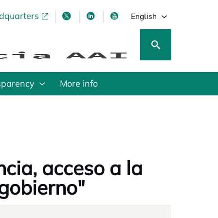
adquarters
pens in a new tab
opens in a new tab
opens in a new tab
opens in a new tab
English
sparency
More info
cia, acceso a la
 gobierno"