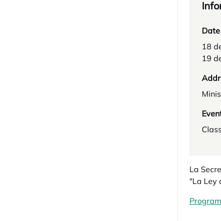
Info
Date
18 d
19 d
Addr
Minis
Even
Clas
La Secre
"La Ley 
Progra