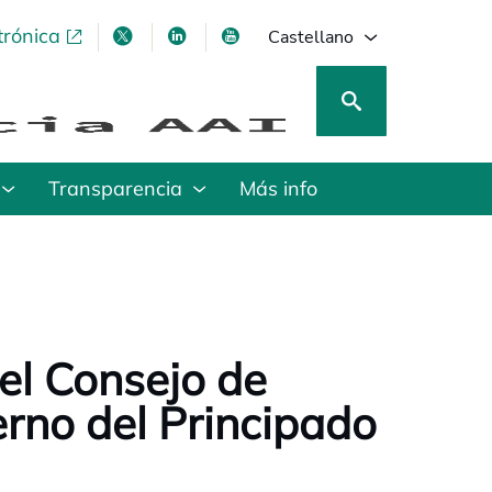
trónica
se abre en una pestaña nueva
se abre en una pestaña nueva
se abre en una pestaña nueva
se abre en una pestaña nu
Castellano
Transparencia
Más info
el Consejo de
rno del Principado