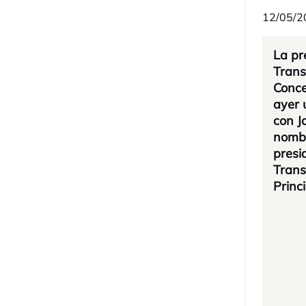
12/05/2
La pr
Trans
Conc
ayer 
con J
nombr
presi
Trans
Princ