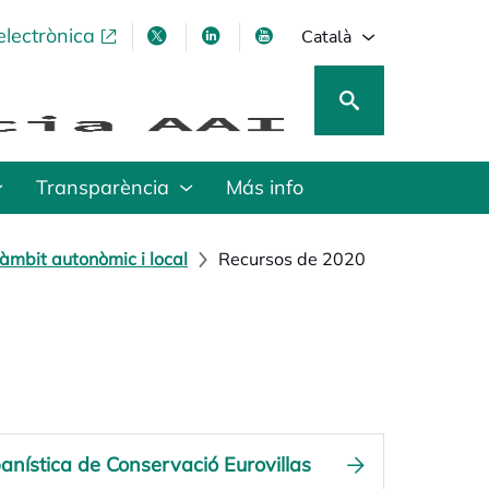
electrònica
opens in a new tab
opens in a new tab
opens in a new tab
opens in a new tab
Català
Transparència
Más info
àmbit autonòmic i local
Recursos de 2020
rbanística de Conservació Eurovillas