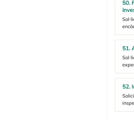
50. 
inve
Sol·l
encàr
51. 
Sol·l
exped
52. 
Solic
inspe