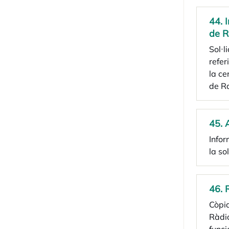
44. 
de R
Sol·l
refer
la ce
de Ra
45. 
Infor
la sol
46. 
Còpia
Ràdio