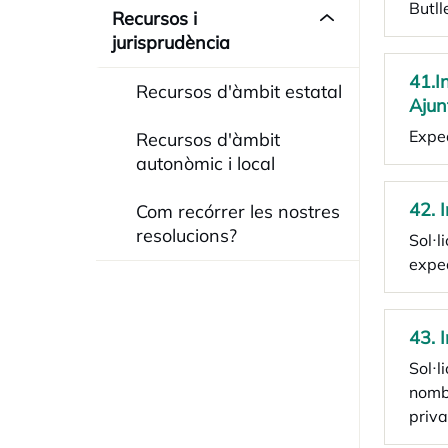
Butll
Recursos i
jurisprudència
41.I
Recursos d'àmbit estatal
Ajun
Exped
Recursos d'àmbit
autonòmic i local
42. 
Com recórrer les nostres
resolucions?
Sol·l
exped
43. 
Sol·l
nombr
priv