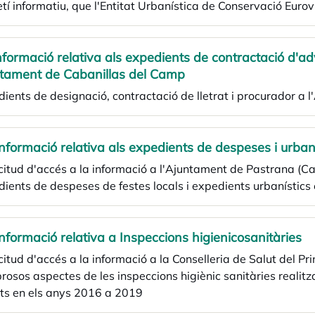
etí informatiu, que l'Entitat Urbanística de Conservació Eurov
nformació relativa als expedients de contractació d'a
tament de Cabanillas del Camp
ients de designació, contractació de lletrat i procurador a
Informació relativa als expedients de despeses i urba
icitud d'accés a la informació a l'Ajuntament de Pastrana (Ca
ients de despeses de festes locals i expedients urbanístics 
Informació relativa a Inspeccions higienicosanitàries
icitud d'accés a la informació a la Conselleria de Salut del Pri
osos aspectes de les inspeccions higiènic sanitàries realitzad
ats en els anys 2016 a 2019