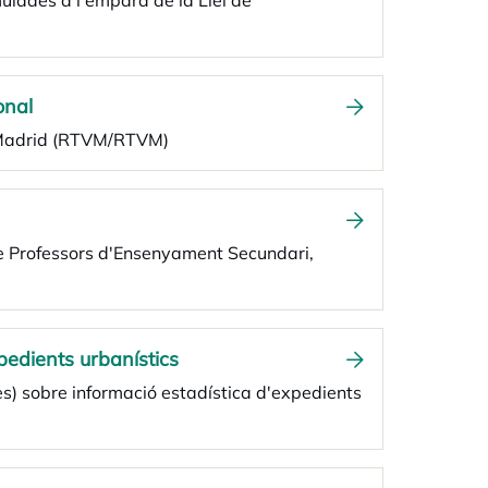
mulades a l'empara de la Llei de
onal
ó Madrid (RTVM/RTVM)
 de Professors d'Ensenyament Secundari,
pedients urbanístics
es) sobre informació estadística d'expedients