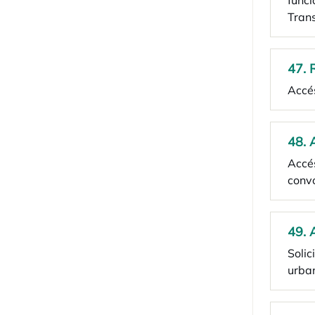
funci
Tran
47. 
Accé
48. 
Accés
convo
49. 
Solic
urban