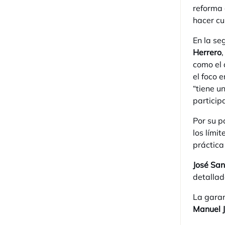
reforma 
hacer cu
En la se
Herrero
como el 
el foco 
“tiene u
participa
Por su p
los lími
práctica
José San
detallad
La garan
Manuel 