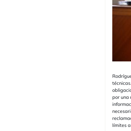
Rodrígue
técnicas
obligaci
por una 
informac
necesari
reclamac
límites 