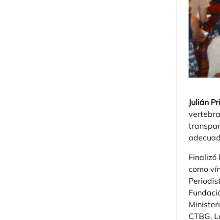
Julián Pr
vertebra
transpar
adecuad
Finalizó
como vín
Periodis
Fundaci
Minister
CTBG. Lo