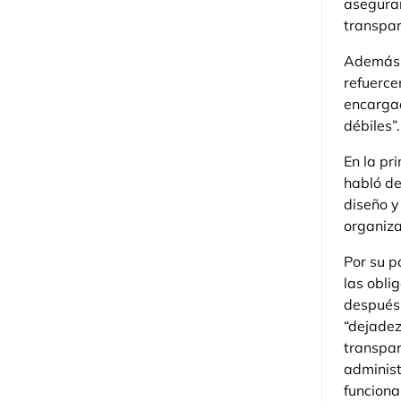
asegurar
transpar
Además d
refuerce
encargad
débiles”.
En la pr
habló de
diseño y
organiza
Por su p
las obli
después 
“dejadez
transpar
administ
funciona