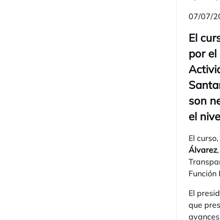
07/07/2
El cur
por el
Activi
Santan
son ne
el niv
El curso
Álvarez
Transpar
Función 
El presi
que pres
avances 