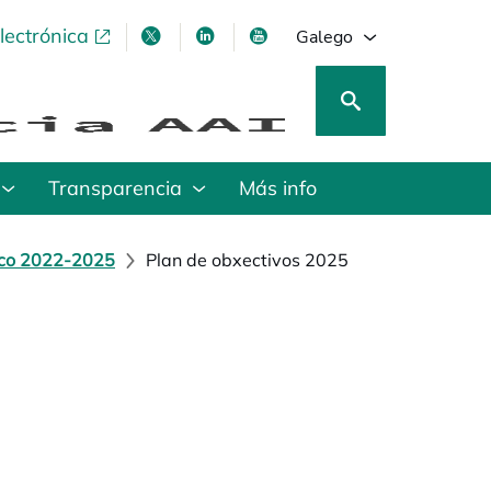
lectrónica
opens in a new tab
opens in a new tab
opens in a new tab
opens in a new tab
Galego
Transparencia
Más info
ico 2022-2025
Plan de obxectivos 2025