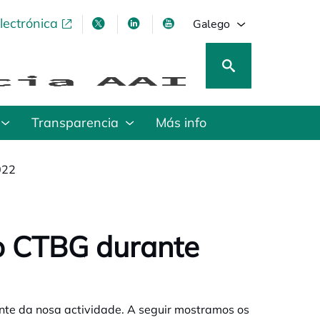
lectrónica
opens in a new tab
opens in a new tab
opens in a new tab
opens in a new tab
Galego
Transparencia
Más info
022
do CTBG durante
nte da nosa actividade. A seguir mostramos os