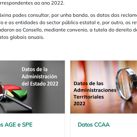
orrespondentes ao ano 2022.
xina podes consultar, por unha banda, os datos das reclam
o e as entidades do sector público estatal e, por outro, os
aron ao Consello, mediante convenio, a tutela do dereito 
atos globais anuais.
s AGE e SPE
s in a new tab
Datos CCAA
opens in a new tab