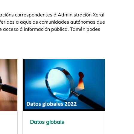
acións correspondentes á Administración Xeral
 referidos a aquelas comunidades autónomas que
de acceso á información pública. Tamén podes
Datos globais
opens in a new tab