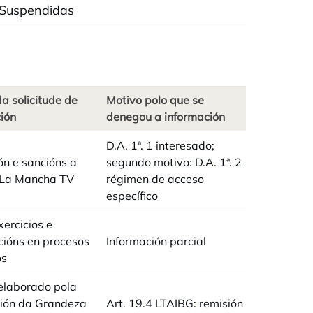
Suspendidas
a solicitude de
Motivo polo que se
ión
denegou a información
D.A. 1ª. 1 interesado;
ón e sancións a
segundo motivo: D.A. 1ª. 2
 La Mancha TV
régimen de acceso
específico
xercicios e
ións en procesos
Información parcial
os
elaborado pola
ión da Grandeza
Art. 19.4 LTAIBG: remisión