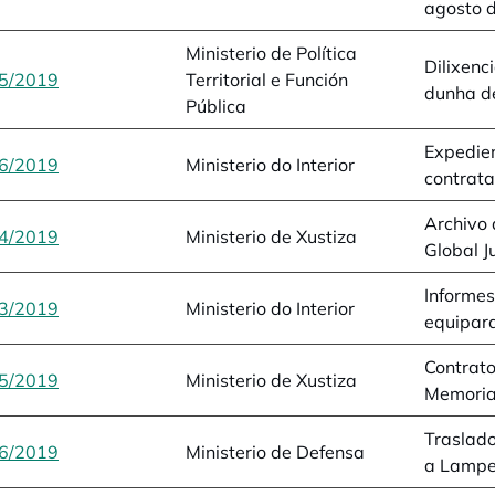
agosto 
Ministerio de Política
Dilixenc
5/2019
opens in a new tab
Territorial e Función
dunha d
Pública
Expedie
6/2019
opens in a new tab
Ministerio do Interior
contrata
Archivo 
4/2019
opens in a new tab
Ministerio de Xustiza
Global Ju
Informes
3/2019
opens in a new tab
Ministerio do Interior
equipara
Contrato
5/2019
opens in a new tab
Ministerio de Xustiza
Memoria
Traslad
6/2019
opens in a new tab
Ministerio de Defensa
a Lamp