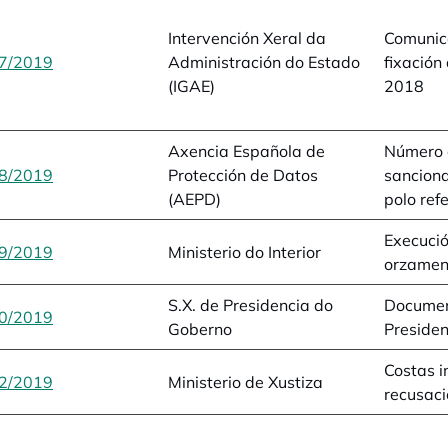
Intervención Xeral da
Comunic
7/2019
opens in a new tab
Administración do Estado
fixación
(IGAE)
2018
Axencia Española de
Número 
8/2019
opens in a new tab
Protección de Datos
sancion
(AEPD)
polo ref
Execució
9/2019
opens in a new tab
Ministerio do Interior
orzamen
S.X. de Presidencia do
Documen
0/2019
opens in a new tab
Goberno
Presiden
Costas i
2/2019
opens in a new tab
Ministerio de Xustiza
recusaci