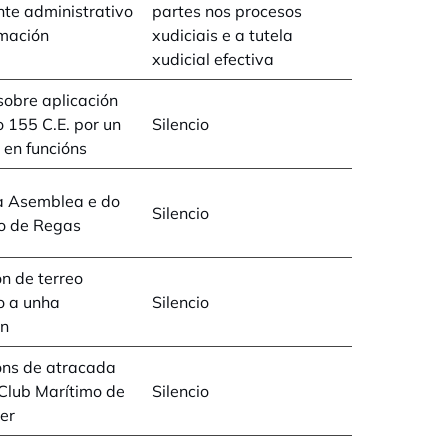
te administrativo
partes nos procesos
mación
xudiciais e a tutela
xudicial efectiva
sobre aplicación
o 155 C.E. por un
Silencio
en funcións
a Asemblea e do
Silencio
to de Regas
n de terreo
o a unha
Silencio
ón
óns de atracada
Club Marítimo de
Silencio
er