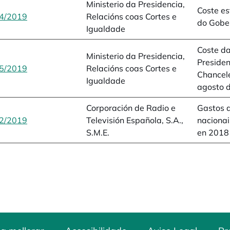
Ministerio da Presidencia,
Coste es
4/2019
opens in a new tab
Relacións coas Cortes e
do Gobe
Igualdade
Coste da
Ministerio da Presidencia,
Presiden
5/2019
opens in a new tab
Relacións coas Cortes e
Chancel
Igualdade
agosto 
Corporación de Radio e
Gastos 
2/2019
opens in a new tab
Televisión Española, S.A.,
nacionai
S.M.E.
en 2018