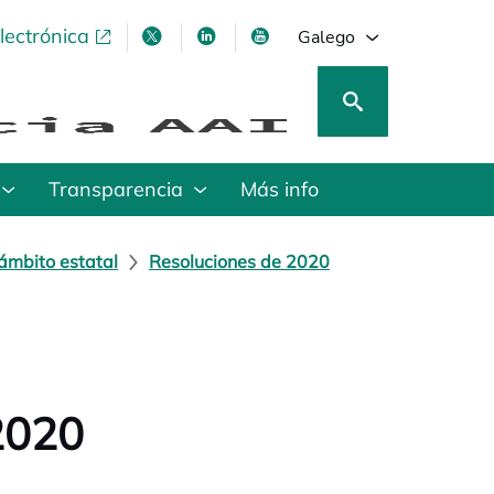
lectrónica
opens in a new tab
opens in a new tab
opens in a new tab
opens in a new tab
Galego
Transparencia
Más info
ámbito estatal
Resoluciones de 2020
2020