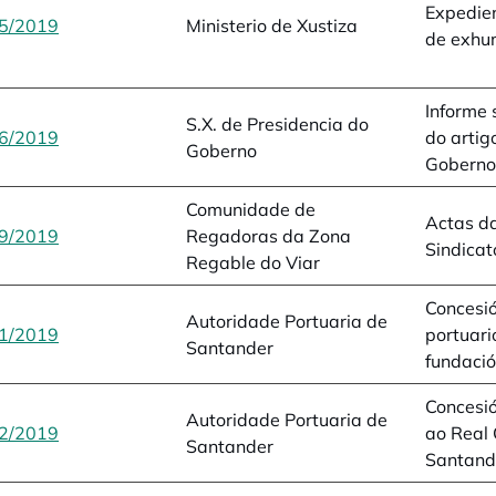
Expedien
5/2019
opens in a new tab
Ministerio de Xustiza
de exhu
Informe 
S.X. de Presidencia do
6/2019
opens in a new tab
do artig
Goberno
Goberno 
Comunidade de
Actas d
9/2019
opens in a new tab
Regadoras da Zona
Sindica
Regable do Viar
Concesió
Autoridade Portuaria de
1/2019
opens in a new tab
portuari
Santander
fundaci
Concesi
Autoridade Portuaria de
2/2019
opens in a new tab
ao Real 
Santander
Santand