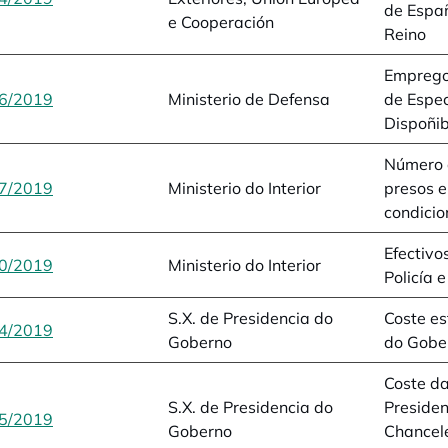
de Españ
e Cooperación
Reino
Emprego
6/2019
opens in a new tab
Ministerio de Defensa
de Espec
Dispoñib
Número 
7/2019
opens in a new tab
Ministerio do Interior
presos e
condici
Efectivo
0/2019
opens in a new tab
Ministerio do Interior
Policía 
S.X. de Presidencia do
Coste es
4/2019
opens in a new tab
Goberno
do Gobe
Coste da
S.X. de Presidencia do
Presiden
5/2019
opens in a new tab
Goberno
Chancel