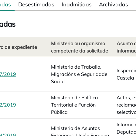
adas
Desestimadas
Inadmitidas
Archivadas
adas
Ministerio ou organismo
Asunto d
o de expediente
competente da solicitude
informac
Ministerio de Traballo,
Inspecci
7/2019
opens in a new tab
Migracións e Seguridade
Castela
Social
Ministerio de Política
Actas, e
2/2019
opens in a new tab
Territorial e Función
reclamac
Pública
selectiv
Informe 
Ministerio de Asuntos
Deputac
4/2019
opens in a new tab
Exteriores, Unión Europea