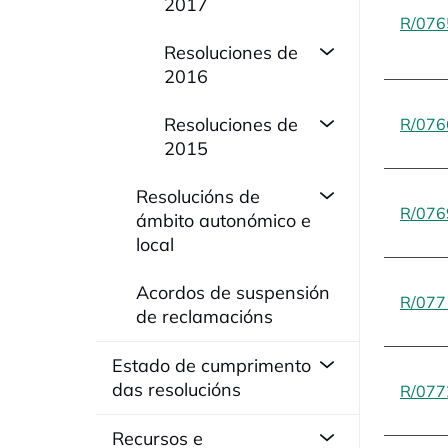
2017
R/076
Resoluciones de
2016
Resoluciones de
R/076
2015
Resolucións de
R/076
ámbito autonómico e
local
Acordos de suspensión
R/077
de reclamacións
Estado de cumprimento
das resolucións
R/077
Recursos e