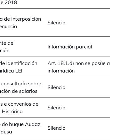
de 2018
ia de interposición
Silencio
enuncia
nte de
Información parcial
ción
de Identificación
Art. 18.1.d) non se posúe a
rídica LEI
información
 consultoría sobre
Silencio
ción de salarios
s e convenios de
Silencio
 Histórica
o do buque Audaz
Silencio
edusa