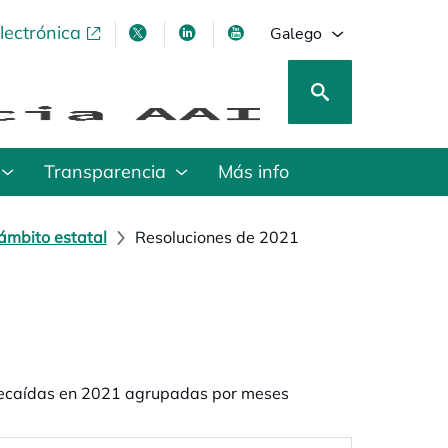
lectrónica
opens in a new tab
opens in a new tab
opens in a new tab
opens in a new tab
Galego
Transparencia
Más info
ámbito estatal
Resoluciones de 2021
 recaídas en 2021 agrupadas por meses