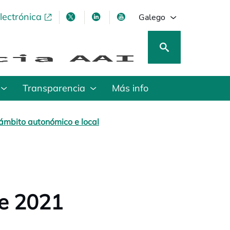
lectrónica
opens in a new tab
opens in a new tab
opens in a new tab
opens in a new tab
Galego
Transparencia
Más info
ámbito autonómico e local
de 2021