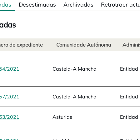
adas
Desestimadas
Archivadas
Retrotraer act
adas
ero de expediente
Comunidade Autónoma
Adminis
54/2021
opens in a new tab
Castela-A Mancha
Entidad 
57/2021
opens in a new tab
Castela-A Mancha
Entidad 
63/2021
opens in a new tab
Asturias
Entidad 