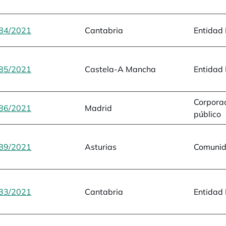
84/2021
opens in a new tab
Cantabria
Entidad 
85/2021
opens in a new tab
Castela-A Mancha
Entidad 
Corporac
86/2021
opens in a new tab
Madrid
público
89/2021
opens in a new tab
Asturias
Comuni
33/2021
opens in a new tab
Cantabria
Entidad 