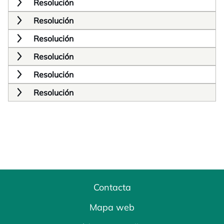
Resolución
Resolución
Resolución
Resolución
Resolución
Resolución
Contacta
Mapa web