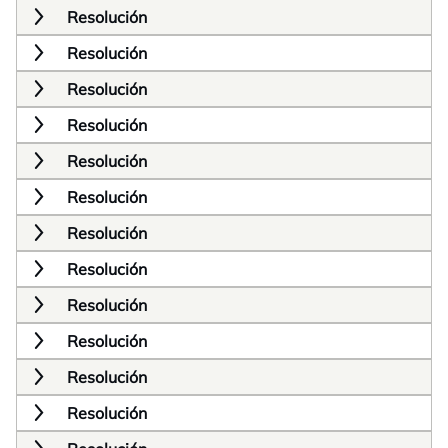
Resolución
Resolución
Resolución
Resolución
Resolución
Resolución
Resolución
Resolución
Resolución
Resolución
Resolución
Resolución