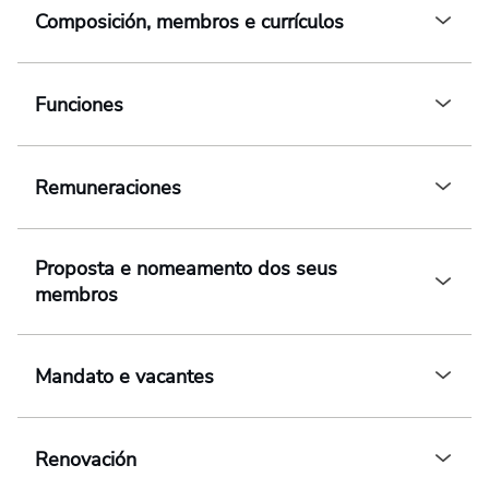
Composición, membros e currículos
Ao expandir este botón, péchase o botón expandid
Funciones
Ao expandir este botón, péchase o botón expandid
Remuneraciones
Ao expandir este botón, péchase o botón expandid
Proposta e nomeamento dos seus
membros
Ao expandir este botón, péchase o botón expandid
Mandato e vacantes
Ao expandir este botón, péchase o botón expandid
Renovación