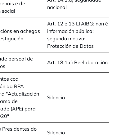
penais e de
nacional
 social
Art. 12 e 13 LTAIBG: non é
acións en achegas
información pública;
estigación
segundo motivo:
Protección de Datos
ade persoal de
Art. 18.1.c) Reelaboración
os
tos coa
ión da RPA
na "Actualización
Silencio
rama de
dade (APE) para
020"
 Presidentes do
Silencio