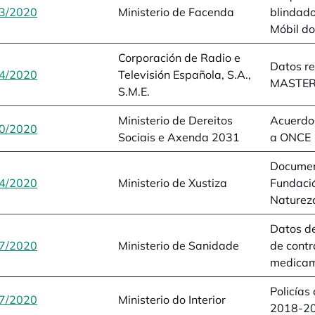
3/2020
opens in a new tab
Ministerio de Facenda
blindado
Móbil do
Corporación de Radio e
Datos r
4/2020
opens in a new tab
Televisión Española, S.A.,
MASTE
S.M.E.
Ministerio de Dereitos
Acuerdo 
0/2020
opens in a new tab
Sociais e Axenda 2031
a ONCE
Documen
4/2020
opens in a new tab
Ministerio de Xustiza
Fundaci
Naturez
Datos d
7/2020
opens in a new tab
Ministerio de Sanidade
de contr
medica
Policías
7/2020
opens in a new tab
Ministerio do Interior
2018-2