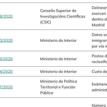
Delinean
Consello Superior de
exercen 
8/2020
opens in a new tab
Investigacións Científicas
dentro 
(CSIC)
Madrid
Datos s
0/2020
opens in a new tab
Ministerio do Interior
inmigran
por vía 
Postos d
3/2020
opens in a new tab
Ministerio do Interior
reclasif
4/2020
opens in a new tab
Ministerio do Interior
Custo de
Ministerio de Política
Exámenes
7/2020
opens in a new tab
Territorial e Función
administ
Pública
Número d