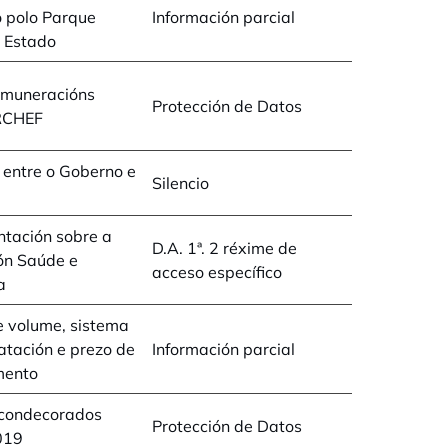
 polo Parque
Información parcial
 Estado
emuneracións
Protección de Datos
RCHEF
entre o Goberno e
Silencio
tación sobre a
D.A. 1ª. 2 réxime de
ón Saúde e
acceso específico
a
e volume, sistema
atación e prezo de
Información parcial
mento
 condecorados
Protección de Datos
019