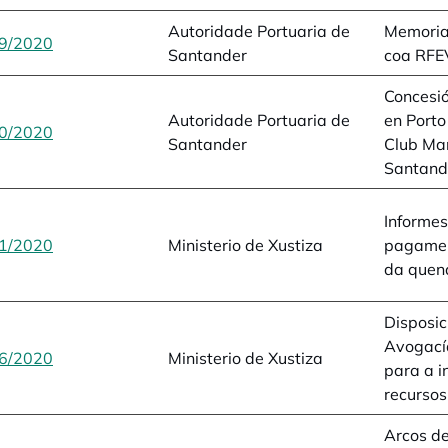
Autoridade Portuaria de
Memoria
9/2020
opens in a new tab
Santander
coa RFE
Concesi
Autoridade Portuaria de
en Porto
0/2020
opens in a new tab
Santander
Club Mar
Santand
Informes
1/2020
opens in a new tab
Ministerio de Xustiza
pagamen
da quend
Disposic
Avogací
6/2020
opens in a new tab
Ministerio de Xustiza
para a i
recursos
Arcos de