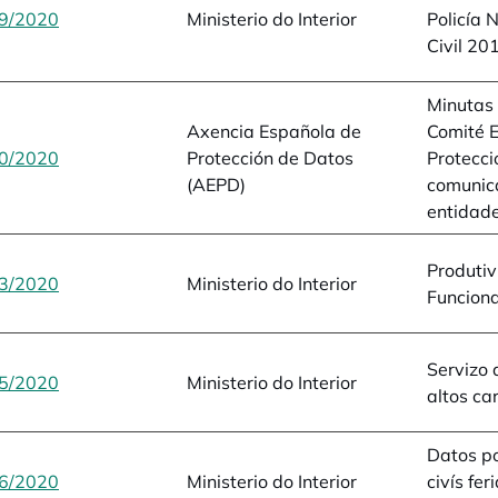
9/2020
opens in a new tab
Ministerio do Interior
Policía 
Civil 2
Minutas 
Axencia Española de
Comité 
0/2020
opens in a new tab
Protección de Datos
Protecci
(AEPD)
comunic
entidade
Produti
3/2020
opens in a new tab
Ministerio do Interior
Funciona
Servizo 
5/2020
opens in a new tab
Ministerio do Interior
altos ca
Datos po
6/2020
opens in a new tab
Ministerio do Interior
civís fe