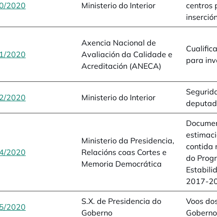
0/2020
opens in a new tab
Ministerio do Interior
centros 
inserción
Axencia Nacional de
Cualific
1/2020
opens in a new tab
Avaliación da Calidade e
para inv
Acreditación (ANECA)
Segurid
2/2020
opens in a new tab
Ministerio do Interior
deputad
Documen
estimac
Ministerio da Presidencia,
contida 
4/2020
opens in a new tab
Relacións coas Cortes e
do Prog
Memoria Democrática
Estabili
2017-2
S.X. de Presidencia do
Voos dos
5/2020
opens in a new tab
Goberno
Goberno