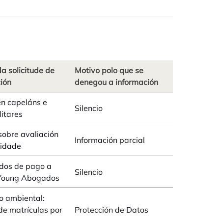
a solicitude de
Motivo polo que se
ión
denegou a información
n capeláns e
Silencio
litares
sobre avaliación
Información parcial
eidade
ados de pago a
Silencio
 Young Abogados
vo ambiental:
e matrículas por
Protección de Datos