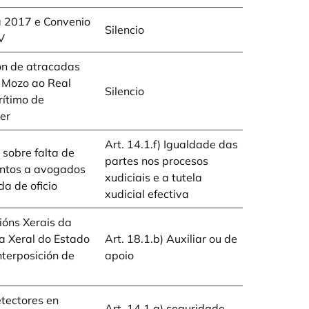
 2017 e Convenio
Silencio
V
ón de atracadas
 Mozo ao Real
Silencio
ítimo de
er
Art. 14.1.f) Igualdade das
 sobre falta de
partes nos procesos
tos a avogados
xudiciais e a tutela
a de oficio
xudicial efectiva
ións Xerais da
a Xeral do Estado
Art. 18.1.b) Auxiliar ou de
nterposición de
apoio
tectores en
Art. 14.1.a) seguridade