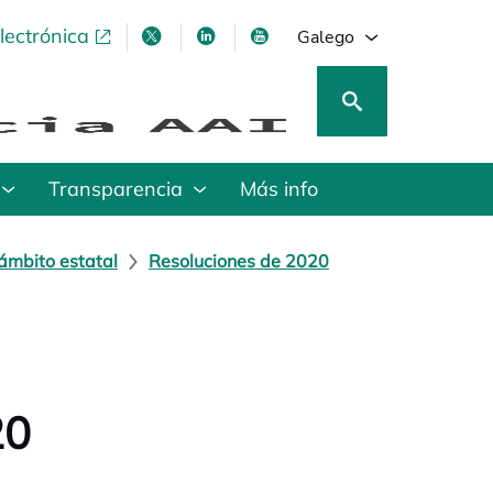
lectrónica
opens in a new tab
opens in a new tab
opens in a new tab
opens in a new tab
Galego
Transparencia
Más info
ámbito estatal
Resoluciones de 2020
20