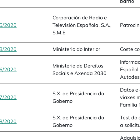
barrio
Corporación de Radio e
5/2020
opens in a new tab
Televisión Española, S.A.,
Patrocin
S.M.E.
8/2020
opens in a new tab
Ministerio do Interior
Coste co
Informac
Ministerio de Dereitos
6/2020
opens in a new tab
Español 
Sociais e Axenda 2030
Autodes
Datos e
S.X. de Presidencia do
7/2020
opens in a new tab
viaxes 
Goberno
Familia
S.X. de Presidencia do
Test do 
8/2020
opens in a new tab
Goberno
a solici
Adquisic