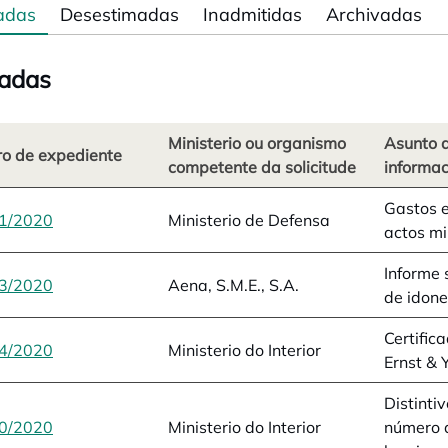
adas
Desestimadas
Inadmitidas
Archivadas
adas
Ministerio ou organismo
Asunto d
o de expediente
competente da solicitude
informac
Gastos e
1/2020
opens in a new tab
Ministerio de Defensa
actos mi
Informe 
3/2020
opens in a new tab
Aena, S.M.E., S.A.
de idon
Certific
4/2020
opens in a new tab
Ministerio do Interior
Ernst &
Distinti
0/2020
opens in a new tab
Ministerio do Interior
número d