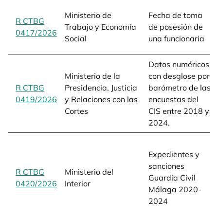
Ministerio de
Fecha de toma
R CTBG
Trabajo y Economía
de posesión de
0417/2026
opens in a new tab
Social
una funcionaria
Datos numéricos
Ministerio de la
con desglose por
R CTBG
Presidencia, Justicia
barómetro de las
0419/2026
opens in a new tab
y Relaciones con las
encuestas del
Cortes
CIS entre 2018 y
2024.
Expedientes y
sanciones
R CTBG
Ministerio del
Guardia Civil
0420/2026
opens in a new tab
Interior
Málaga 2020-
2024