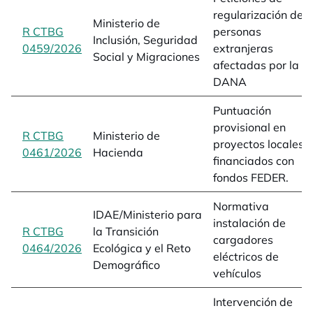
regularización de
Ministerio de
R CTBG
personas
Inclusión, Seguridad
0459/2026
opens in a new tab
extranjeras
Social y Migraciones
afectadas por la
DANA
Puntuación
provisional en
R CTBG
Ministerio de
proyectos locales
0461/2026
opens in a new tab
Hacienda
financiados con
fondos FEDER.
Normativa
IDAE/Ministerio para
instalación de
R CTBG
la Transición
cargadores
0464/2026
opens in a new tab
Ecológica y el Reto
eléctricos de
Demográfico
vehículos
Intervención de