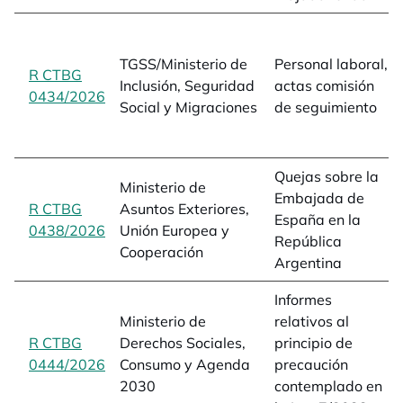
TGSS/Ministerio de
Personal laboral,
R CTBG
Inclusión, Seguridad
actas comisión
0434/2026
opens in a new tab
Social y Migraciones
de seguimiento
Quejas sobre la
Ministerio de
Embajada de
R CTBG
Asuntos Exteriores,
España en la
0438/2026
opens in a new tab
Unión Europea y
República
Cooperación
Argentina
Informes
Ministerio de
relativos al
R CTBG
Derechos Sociales,
principio de
0444/2026
opens in a new tab
Consumo y Agenda
precaución
2030
contemplado en