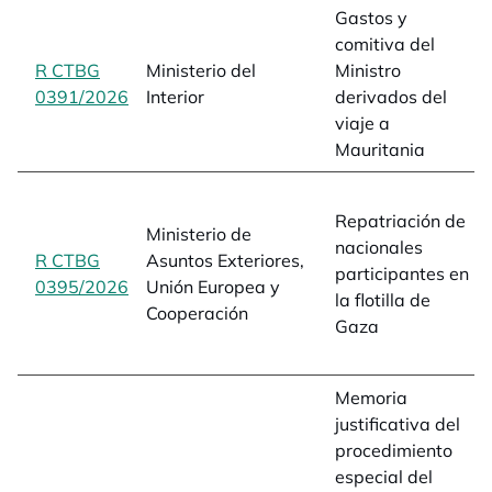
Gastos y
comitiva del
R CTBG
Ministerio del
Ministro
0391/2026
opens in a new tab
Interior
derivados del
viaje a
Mauritania
Repatriación de
Ministerio de
nacionales
R CTBG
Asuntos Exteriores,
participantes en
0395/2026
opens in a new tab
Unión Europea y
la flotilla de
Cooperación
Gaza
Memoria
justificativa del
procedimiento
especial del