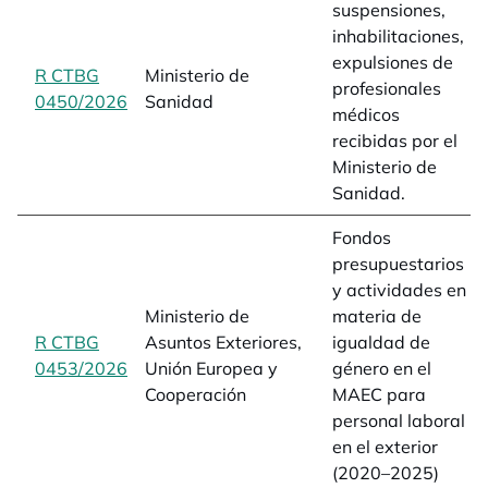
suspensiones,
inhabilitaciones,
expulsiones de
R CTBG
Ministerio de
profesionales
0450/2026
opens in a new tab
Sanidad
médicos
recibidas por el
Ministerio de
Sanidad.
Fondos
presupuestarios
y actividades en
Ministerio de
materia de
R CTBG
Asuntos Exteriores,
igualdad de
0453/2026
opens in a new tab
Unión Europea y
género en el
Cooperación
MAEC para
personal laboral
en el exterior
(2020–2025)