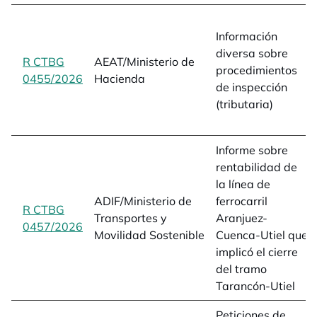
Información
diversa sobre
R CTBG
AEAT/Ministerio de
procedimientos
0455/2026
opens in a new tab
Hacienda
de inspección
(tributaria)
Informe sobre
rentabilidad de
la línea de
ADIF/Ministerio de
ferrocarril
R CTBG
Transportes y
Aranjuez-
0457/2026
opens in a new tab
Movilidad Sostenible
Cuenca-Utiel que
implicó el cierre
del tramo
Tarancón-Utiel
Peticiones de