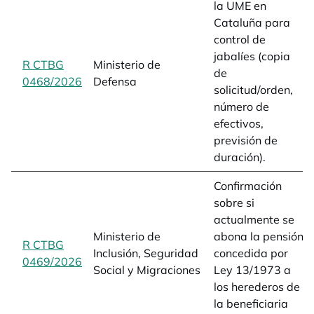
la UME en
Cataluña para
control de
jabalíes (copia
R CTBG
Ministerio de
de
0468/2026
opens in a new tab
Defensa
solicitud/orden,
número de
efectivos,
previsión de
duración).
Confirmación
sobre si
actualmente se
Ministerio de
abona la pensión
R CTBG
Inclusión, Seguridad
concedida por
0469/2026
opens in a new tab
Social y Migraciones
Ley 13/1973 a
los herederos de
la beneficiaria