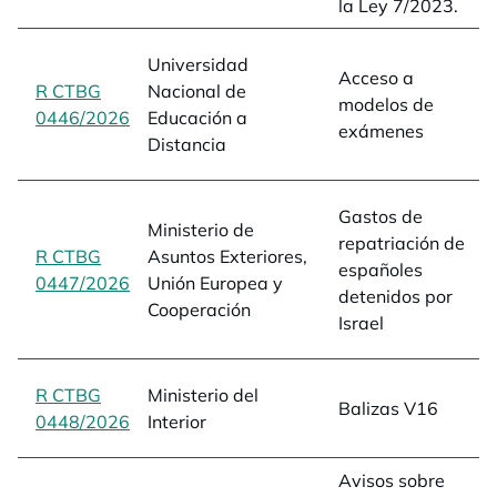
la Ley 7/2023.
Universidad
Acceso a
R CTBG
Nacional de
modelos de
0446/2026
opens in a new tab
Educación a
exámenes
Distancia
Gastos de
Ministerio de
repatriación de
R CTBG
Asuntos Exteriores,
españoles
0447/2026
opens in a new tab
Unión Europea y
detenidos por
Cooperación
Israel
R CTBG
Ministerio del
Balizas V16
0448/2026
opens in a new tab
Interior
Avisos sobre