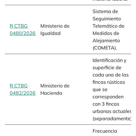
Sistema de
Seguimiento
R CTBG
Ministerio de
Telemático de
0480/2026
opens in a new tab
Igualdad
Medidas de
Alejamiento
(COMETA).
Identificación y
superficie de
cada una de las
fincas rústicas
R CTBG
Ministerio de
que se
0482/2026
opens in a new tab
Hacienda
corresponden
con 3 fincas
urbanas actuales
(separadamente)
Frecuencia