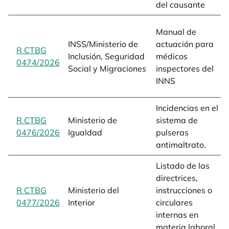
del causante
Manual de
INSS/Ministerio de
actuación para
R CTBG
Inclusión, Seguridad
médicos
0474/2026
opens in a new tab
Social y Migraciones
inspectores del
INNS
Incidencias en el
R CTBG
Ministerio de
sistema de
0476/2026
opens in a new tab
Igualdad
pulseras
antimaltrato.
Listado de las
directrices,
R CTBG
Ministerio del
instrucciones o
0477/2026
opens in a new tab
Interior
circulares
internas en
materia laboral