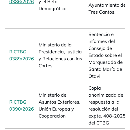
0386/2026
opens in a new tab
y el Reto
Ayuntamiento de
Demográfico
Tres Cantos.
Sentencia e
informes del
Ministerio de la
Consejo de
R CTBG
Presidencia, Justicia
Estado sobre el
0389/2026
opens in a new tab
y Relaciones con las
Marquesado de
Cortes
Santa María de
Otavi
Copia
Ministerio de
anonimizada de
R CTBG
Asuntos Exteriores,
respuesta a la
0390/2026
opens in a new tab
Unión Europea y
resolución del
Cooperación
expte. 408-2025
del CTBG