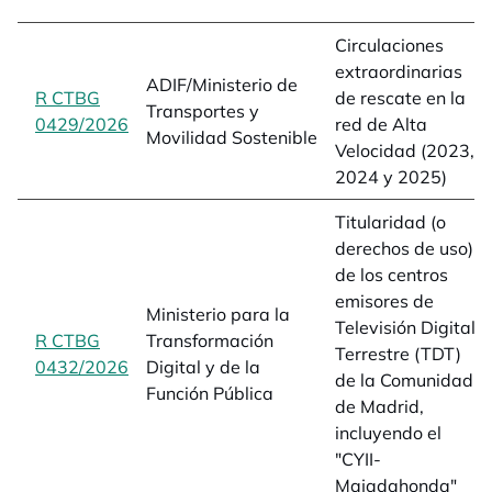
Circulaciones
extraordinarias
ADIF/Ministerio de
R CTBG
de rescate en la
Transportes y
0429/2026
opens in a new tab
red de Alta
Movilidad Sostenible
Velocidad (2023,
2024 y 2025)
Titularidad (o
derechos de uso)
de los centros
emisores de
Ministerio para la
Televisión Digital
R CTBG
Transformación
Terrestre (TDT)
0432/2026
opens in a new tab
Digital y de la
de la Comunidad
Función Pública
de Madrid,
incluyendo el
"CYII-
Majadahonda"