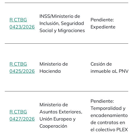
INSS/Ministerio de
R CTBG
Pendiente:
Inclusión, Seguridad
0423/2026
opens in a new tab
Expediente
Social y Migraciones
R CTBG
Ministerio de
Cesión de
0425/2026
opens in a new tab
Hacienda
inmueble aL PNV
Pendiente:
Ministerio de
Temporalidad y
R CTBG
Asuntos Exteriores,
encadenamiento
0427/2026
opens in a new tab
Unión Europea y
de contratos en
Cooperación
el colectivo PLEX