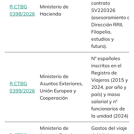
contrato
R CTBG
Ministerio de
SV220326
0398/2026
opens in a new tab
Hacienda
(asesoramiento a
Dirección RRII,
Filapelia,
estudios y
futuro).
Nº españoles
inscritos en el
Registro de
Ministerio de
Viajeros (2015 y
R CTBG
Asuntos Exteriores,
2024, por año y
0399/2026
opens in a new tab
Unión Europea y
país) y masa
Cooperación
salarial y nº
funcionarios de
la unidad (2024)
Ministerio de
Gastos del viaje