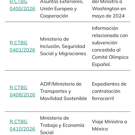
R CTBG
Asuntos Exteriores,
del Ministro a
0400/2026
opens in a new tab
Unión Europea y
Washington en
Cooperación
mayo de 2024
Información
relacionada con
Ministerio de
R CTBG
subvención
Inclusión, Seguridad
0401/2026
opens in a new tab
concedida al
Social y Migraciones
Comité Olímpico
Español.
ADIF/Ministerio de
Expedientes de
R CTBG
Transportes y
contratación
0408/2026
opens in a new tab
Movilidad Sostenible
ferrocarril
Ministerio de
R CTBG
Viaje Ministra a
Trabajo y Economía
0410/2026
opens in a new tab
México
Social