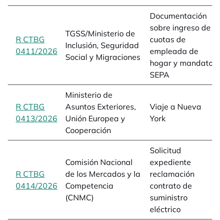
Documentación
sobre ingreso de
TGSS/Ministerio de
R CTBG
cuotas de
Inclusión, Seguridad
0411/2026
opens in a new tab
empleada de
Social y Migraciones
hogar y mandato
SEPA
Ministerio de
R CTBG
Asuntos Exteriores,
Viaje a Nueva
0413/2026
opens in a new tab
Unión Europea y
York
Cooperación
Solicitud
Comisión Nacional
expediente
R CTBG
de los Mercados y la
reclamación
0414/2026
opens in a new tab
Competencia
contrato de
(CNMC)
suministro
eléctrico