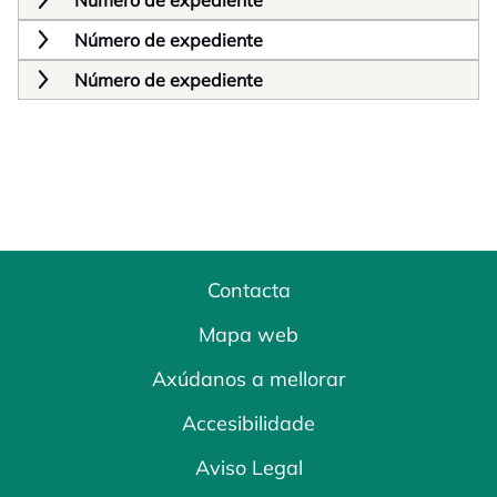
Número de expediente
Número de expediente
Número de expediente
Contacta
Mapa web
Axúdanos a mellorar
Accesibilidade
Aviso Legal