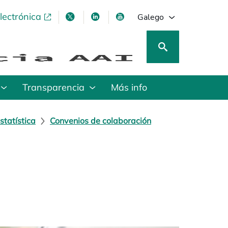
lectrónica
opens in a new tab
opens in a new tab
opens in a new tab
opens in a new tab
Galego
Transparencia
Más info
statística
Convenios de colaboración