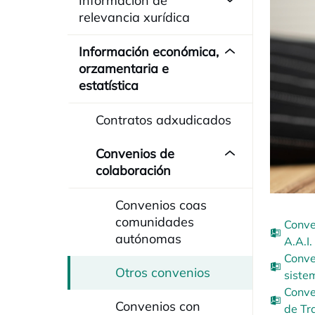
Información de
relevancia xurídica
Información económica,
orzamentaria e
estatística
Contratos adxudicados
Convenios de
colaboración
Convenios coas
comunidades
Conve
autónomas
A.A.I.
Conve
Otros convenios
siste
Conve
Convenios con
de Tr