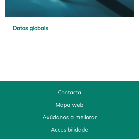
Datos globais
opens in a new tab
Contacta
Mapa web
Axúdanos a mellorar
Accesibilidade