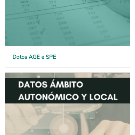
Datos AGE e SPE
opens in a new tab