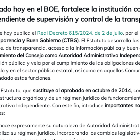
ado hoy en el BOE, fortalece la institución 
ndiente de supervisión y control de la trans
e hoy publica el
Real Decreto 615/2024, de 2 de julio
se abr
, por e
sparencia y Buen Gobierno (CTBG)
. El Estatuto desarrolla l
e, de transparencia, acceso a la información pública y buen
miento del Consejo como Autoridad Administrativa Indepen
ión pública y vela por el cumplimiento de las obligaciones 
do y en el sector público estatal, así como en aquellas Co
dado estas funciones.
 Estatuto, que
sustituye al aprobado en octubre de 2014
, c
structura orgánica y de un régimen jurídico de funcionamie
rativa Independiente. Con este fin, introduce
importantes n
es:
oce expresamente su naturaleza de Autoridad Administrati
liza su régimen jurídico, incorporando los cambios legislati