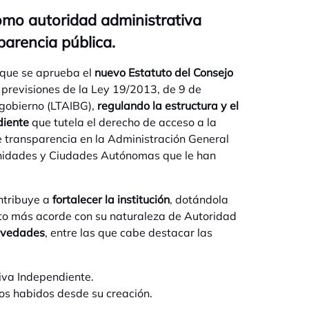
como autoridad administrativa
parencia pública.
e en una pestaña nueva
l que se aprueba el
nuevo Estatuto del Consejo
as previsiones de la Ley 19/2013, de 9 de
 gobierno (LTAIBG),
regulando la estructura y el
diente
que tutela el derecho de acceso a la
de transparencia en la Administración General
munidades y Ciudades Autónomas que le han
ontribuye a
fortalecer la institución
, dotándola
nto más acorde con su naturaleza de Autoridad
ovedades
, entre las que cabe destacar las
va Independiente.
vos habidos desde su creación.