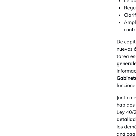
Le do
Regul
Clari
Amplí
contr
De capit
nuevos ó
tarea es
general
informac
Gabinet
funcione
Junto a 
habidos 
Ley 40/2
detallad
los demá
análoga