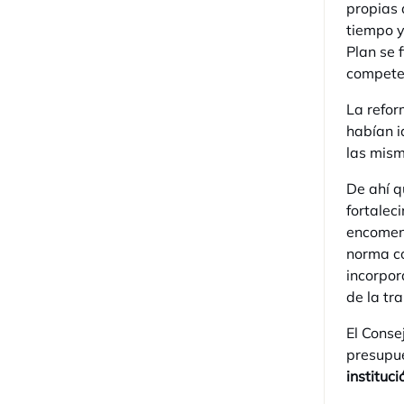
propias 
tiempo y
Plan se 
competen
La refor
habían i
las mism
De ahí q
fortalec
encomen
norma co
incorpor
de la tr
El Conse
presupue
instituci