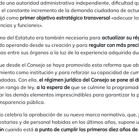
de una autoridad administrativa independiente, dificultad q
 el constante incremento de la demanda ciudadana de actua
fijó como
primer objetivo estratégico transversal
«adecuar los
cias y funciones».
ma del Estatuto era también necesaria para
actualizar su ré
do operando desde su creación y para
regular con más prec
as entre sus órganos a la luz de la experiencia adquirida du
ue desde el Consejo se haya promovido esta reforma que ab
imiento como institución y para reforzar su capacidad de cump
dadas. Con ella,
el régimen jurídico del Consejo se pone al d
n rango de ley,
a la espera de
que se culmine la programa
ar los demás elementos imprescindibles para garantizar la 
ansparencia pública.
jo celebra la aprobación de su nuevo marco normativo, que, 
starias y de personal habidas en los últimos años, supone 
ón
cuando está
a punto de cumplir los primeros diez años de