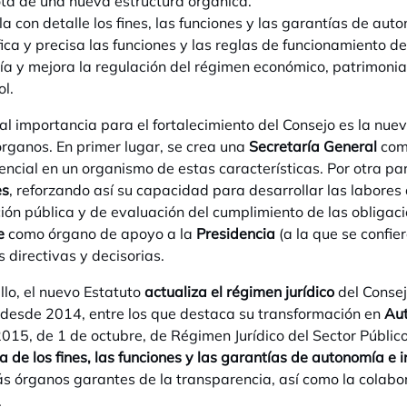
ta de una nueva estructura orgánica.
a con detalle los fines, las funciones y las garantías de au
fica y precisa las funciones y las reglas de funcionamiento d
a y mejora la regulación del régimen económico, patrimonial
ol.
al importancia para el fortalecimiento del Consejo es la nue
rganos. En primer lugar, se crea una
Secretaría General
como
encial en un organismo de estas características. Por otra pa
es
, reforzando así su capacidad para desarrollar las labores 
ión pública y de evaluación del cumplimiento de las obligac
e
como órgano de apoyo a la
Presidencia
(a la que se confie
s directivas y decisorias.
ello, el nuevo Estatuto
actualiza el régimen jurídico
del Consej
desde 2014, entre los que destaca su transformación en
Aut
015, de 1 de octubre, de Régimen Jurídico del Sector Públic
a de los fines, las funciones y las garantías de autonomía e
s órganos garantes de la transparencia, así como la colabo
.