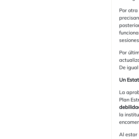
Por otra
precisan
posterio
funciona
sesiones
Por últi
actualiz
De igual
Un Estat
La aprob
Plan Est
debilida
la insti
encome
Al estar