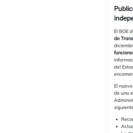
Public
indepe
El BOE d
de Tran
diciembr
funciona
informac
del Esta
encomen
El nuevo
de una e
Administ
siguient
Recon
Actua