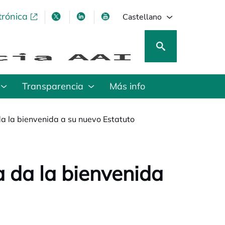
trónica
se abre en una pestaña nueva
se abre en una pestaña nueva
se abre en una pestaña nueva
se abre en una pestaña nu
Castellano
Transparencia
Más info
da la bienvenida a su nuevo Estatuto
a da la bienvenida