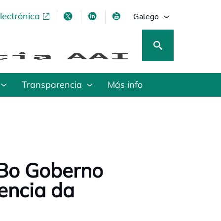
lectrónica
opens in a new tab
opens in a new tab
opens in a new tab
opens in a new tab
Galego
Transparencia
Más info
1
 Bo Goberno
encia da