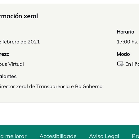
rmación xeral
Horario
e febrero de 2021
17:00 hs.
rezo
Modo
us Virtual
En liñ
alantes
irector xeral de Transparencia e Bo Goberno
a mellorar
Accesibilidade
Aviso Legal
Pr