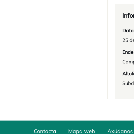
Info
Data
25 d
Ende
Camp
Altof
Subd
Contacta
Mapa web
Axúdanos 