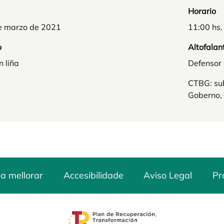
Horario
e marzo de 2021
11:00 hs.
o
Altofalan
n liña
Defensor 
CTBG: sub
Goberno, 
a mellorar
Accesibilidade
Aviso Legal
Pr
opens in a new tab