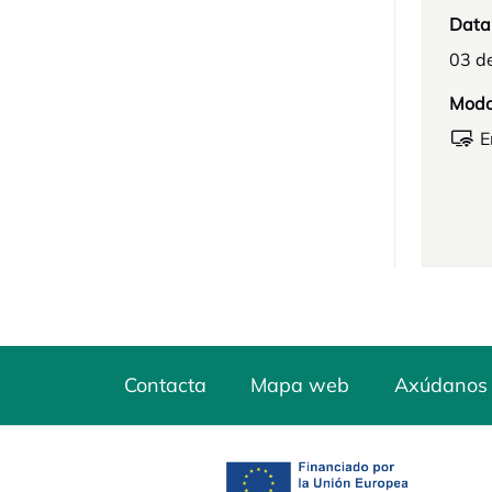
Data
03 d
Mod
E
Contacta
Mapa web
Axúdanos 
opens in a new tab