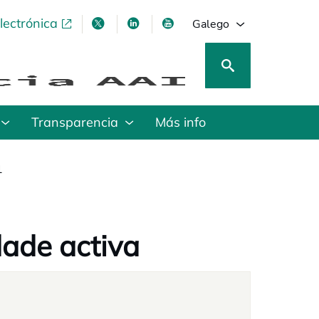
lectrónica
opens in a new tab
opens in a new tab
opens in a new tab
opens in a new tab
Galego
Transparencia
Más info
1
dade activa