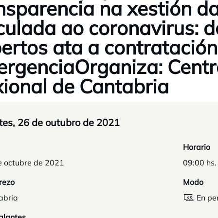
nsparencia na xestión d
culada ao coronavirus: 
ertos ata a contratación
rgenciaOrganiza: Centr
ional de Cantabria
tes, 26 de outubro de 2021
Horario
e octubre de 2021
09:00 hs.
rezo
Modo
abria
En pe
alantes