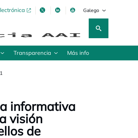
lectrónica
opens in a new tab
opens in a new tab
opens in a new tab
opens in a new tab
Galego
Transparencia
Más info
21
a informativa
a visión
ellos de