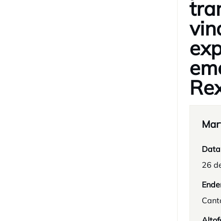
tra
vin
exp
eme
Rex
Mar
Data
26 d
Ende
Cant
Altof