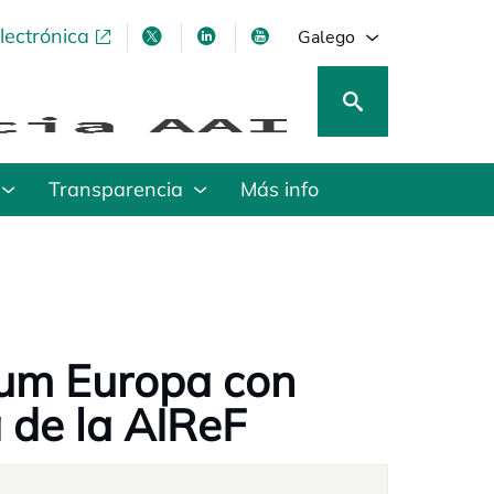
lectrónica
opens in a new tab
opens in a new tab
opens in a new tab
opens in a new tab
Galego
Transparencia
Más info
rum Europa con
a de la AIReF