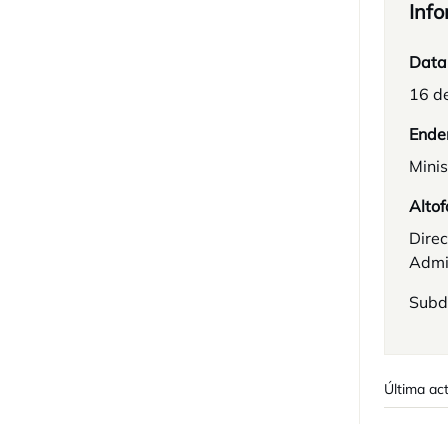
Info
Data
16 d
Ende
Minis
Altof
Direc
Admin
Subd
Última ac