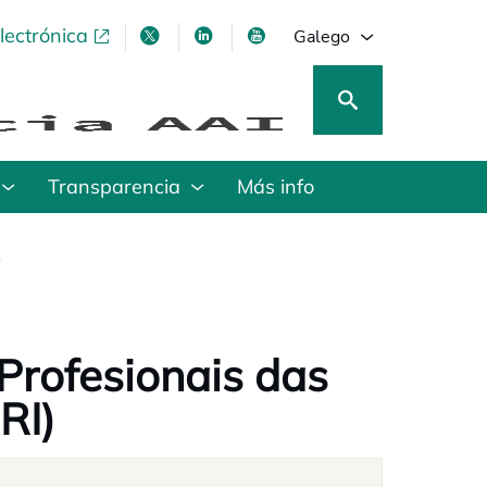
lectrónica
opens in a new tab
opens in a new tab
opens in a new tab
opens in a new tab
Galego
Transparencia
Más info
4
Profesionais das
RI)