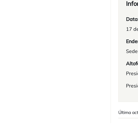
Info
Data
17 de
Ende
Sede
Altof
Presi
Pres
Última ac