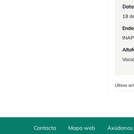
Data
18 d
Ende
INAP
Altof
Voca
Última ac
Contacta
Mapa web
Axúdanos 