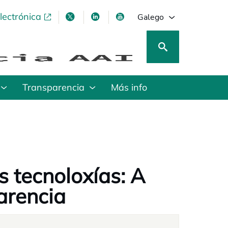
lectrónica
opens in a new tab
opens in a new tab
opens in a new tab
opens in a new tab
Galego
Transparencia
Más info
s tecnoloxías: A
arencia