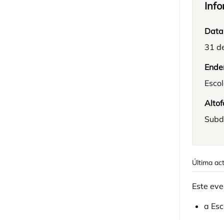
Info
Data
31 d
Ende
Escol
Altof
Subd
Última ac
Este eve
a Esc