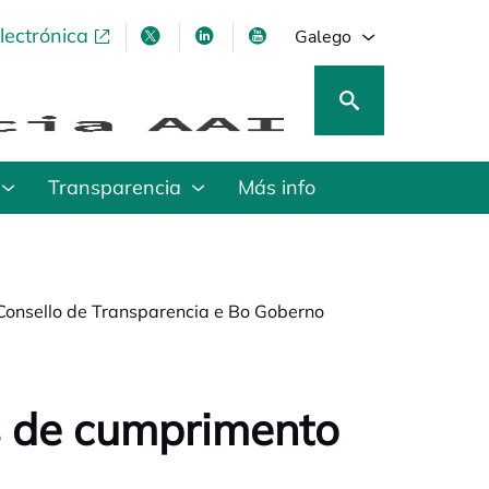
lectrónica
opens in a new tab
opens in a new tab
opens in a new tab
opens in a new tab
Galego
Transparencia
Más info
 Consello de Transparencia e Bo Goberno
as de cumprimento