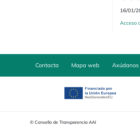
16/01/2
Acceso a
Contacta
Mapa web
Axúdanos 
opens in a new tab
© Consello de Transparencia AAI