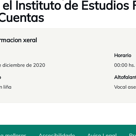
 el Instituto de Estudios 
Cuentas
rmacion xeral
Horario
e diciembre de 2020
00:00 hs.
o
Altofalan
n liña
Vocal ase
a mellorar
Accesibilidade
Aviso Legal
Pr