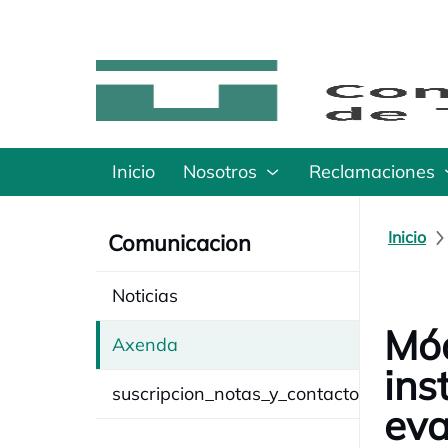
Inicio
Nosotros
Reclamaciones
Inicio
Comunicacion
Noticias
Mód
Axenda
ins
suscripcion_notas_y_contacto
eva