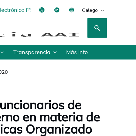
lectrónica
opens in a new tab
opens in a new tab
opens in a new tab
opens in a new tab
Galego
Transparencia
Más info
2020
uncionarios de
erno en materia de
licas Organizado