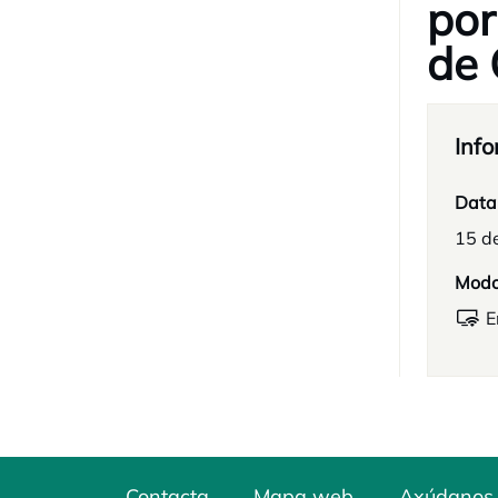
por
de 
Info
Data
15 d
Mod
E
Contacta
Mapa web
Axúdanos 