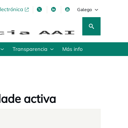
lectrónica
opens in a new tab
opens in a new tab
opens in a new tab
opens in a new tab
Galego
Transparencia
Más info
dade activa