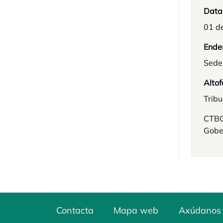
Data
01 d
Ende
Sede
Altof
Tribu
CTBG:
Gobe
Contacta
Mapa web
Axúdanos 