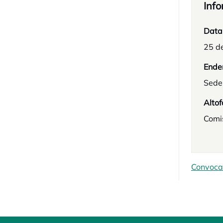
Info
Data
25 d
Ende
Sede
Altof
Comi
Convocat