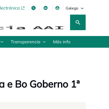
lectrónica
opens in a new tab
opens in a new tab
opens in a new tab
opens in a new tab
Galego
Transparencia
Más info
ia e Bo Goberno 1ª